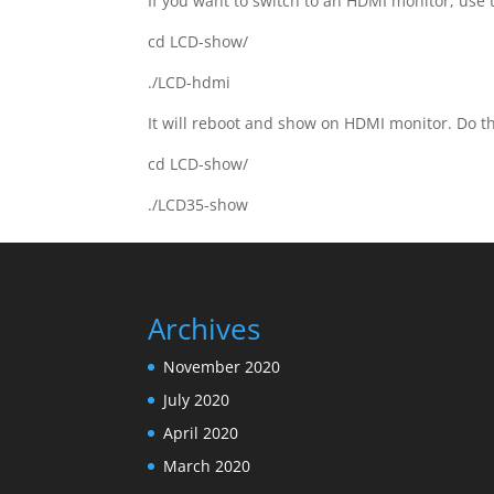
If you want to switch to an HDMI monitor, use t
cd LCD-show/
./LCD-hdmi
It will reboot and show on HDMI monitor. Do th
cd LCD-show/
./LCD35-show
Archives
November 2020
July 2020
April 2020
March 2020