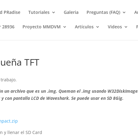
d PRadise
Tutoriales
Galeria
Preguntas (FAQ)
A
r 28936
Proyecto MMDVM
Artículos
Videos
ueña TFT
trabajo.
Verán un archivo que es un .img. Queman el .img usando W32DiskImage
3 y con pantalla LCD de Waveshark. Se puede usar en SD 8Gig.
mpact.zip
n y llenar el SD Card