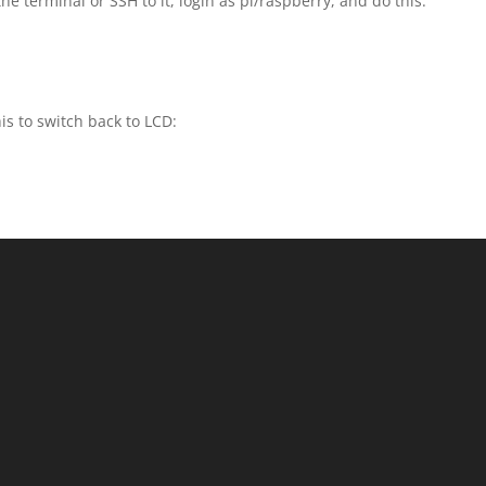
he terminal or SSH to it, login as pi/raspberry, and do this:
is to switch back to LCD: