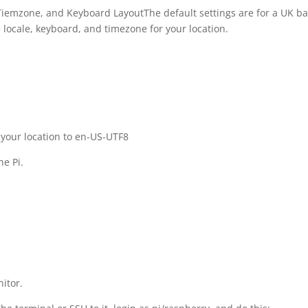
, Tiemzone, and Keyboard LayoutThe default settings are for a UK b
 locale, keyboard, and timezone for your location.
r your location to en-US-UTF8
he Pi.
nitor.