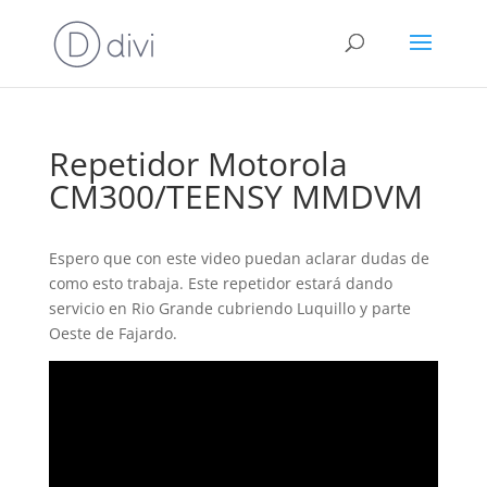
Repetidor Motorola
CM300/TEENSY MMDVM
Espero que con este video puedan aclarar dudas de
como esto trabaja. Este repetidor estará dando
servicio en Rio Grande cubriendo Luquillo y parte
Oeste de Fajardo.