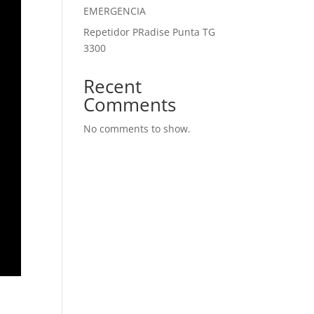
EMERGENCIA
Repetidor PRadise Punta TG
3300
Recent
Comments
No comments to show.