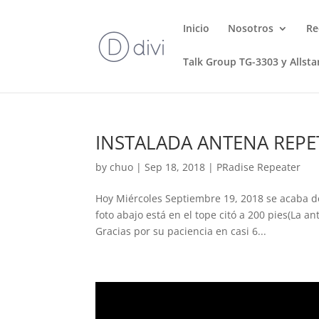
Inicio
Nosotros
Re
Talk Group TG-3303 y Allsta
INSTALADA ANTENA REPE
by
chuo
|
Sep 18, 2018
|
PRadise Repeater
Hoy Miércoles Septiembre 19, 2018 se acaba de
foto abajo está en el tope citó a 200 pies(La a
Gracias por su paciencia en casi 6...